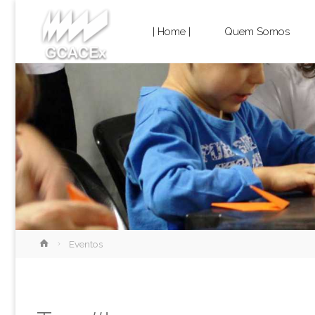
Cultura e
Skip
Extensão
| Home |
Quem Somos
USP São
to
Carlos
content
Home
Eventos