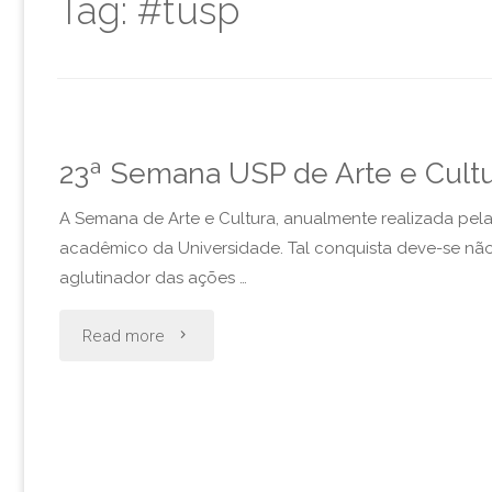
Tag:
#tusp
23ª Semana USP de Arte e Cultu
A Semana de Arte e Cultura, anualmente realizada pela
acadêmico da Universidade. Tal conquista deve-se não 
aglutinador das ações …
"23ª
Read more
Semana
USP
de