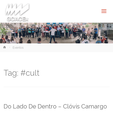
Cultura e
Extensão
USP São
Carlos
Home
Eventos
Tag:
#cult
Do Lado De Dentro – Clóvis Camargo