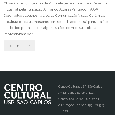
Clóvis Camargo, gaúcho de Porto Alegre, é formado em Desenho
Industrial pela Fundação Armando Alvares Penteado (FAAP).
Desenvolve trabalhos na área de Comunicação Visual, Cerâmica,
Escultura e, nos últimos anos, tem se dedicado mais à pintura a óleo,
tendo sido premiado em alguns Salões de Arte. Suas obras
impressionam por …
"Do
Read more
Lado
De
Dentro
–
Centro Cultural USP São Carlos
Av. Dr. Carlos Botelho, 1465 -
Clóvis
Centro, São Carlos - SP, Brazil
cultura@sc.usp.br / +55 (16) 3373
Camargo"
– 8027