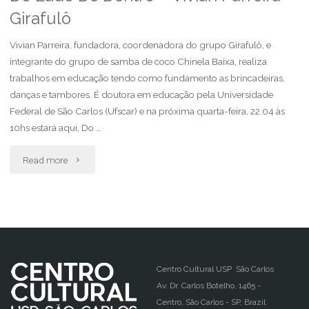
Girafulô
Dentro
–
Vivian Parreira, fundadora, coordenadora do grupo Girafulô, e
integrante do grupo de samba de coco Chinela Baixa, realiza
Karla
trabalhos em educação tendo como fundamento as brincadeiras,
danças e tambores. É doutora em educação pela Universidade
Milani"
Federal de São Carlos (Ufscar) e na próxima quarta-feira, 22.04 às
10hs estará aqui, Do …
"Do
Read more
Lado
De
Dentro
–
Centro Cultural USP São Carlos
Av. Dr. Carlos Botelho, 1465 -
Vivian
Centro, São Carlos - SP, Brazil