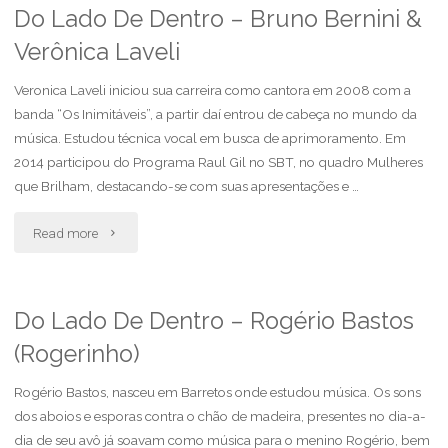
De
Do Lado De Dentro – Bruno Bernini &
Verônica Laveli
Dentro
–
Veronica Laveli iniciou sua carreira como cantora em 2008 com a
banda “Os Inimitáveis”, a partir daí entrou de cabeça no mundo da
Luiz
música. Estudou técnica vocal em busca de aprimoramento. Em
2014 participou do Programa Raul Gil no SBT, no quadro Mulheres
Salgado"
que Brilham, destacando-se com suas apresentações e …
"Do
Read more
Lado
De
Do Lado De Dentro – Rogério Bastos
(Rogerinho)
Dentro
–
Rogério Bastos, nasceu em Barretos onde estudou música. Os sons
dos aboios e esporas contra o chão de madeira, presentes no dia-a-
Bruno
dia de seu avô já soavam como música para o menino Rogério, bem