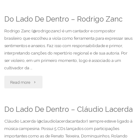
Lado
De
Do Lado De Dentro – Rodrigo Zanc
Dentro
Rodrigo Zanc (@rodrigozanc) é um cantador e compositor
brasileiro que escolheu a viola como ferramenta para expressar seus
–
sentimentos e anseios. Faz isso com responsabilidade e primor,
interpretando canções do repertório regional e de sua autoria. Por
Maria
ser violeiro, em um primeiro momento, logo é associado a um
Butcher"
cultivador da …
"Do
Read more
Lado
De
Do Lado De Dentro – Cláudio Lacerda
Dentro
Cláudio Lacerda (@claudiolacerdacantador) sempre esteve ligado à
música campesina. Possui 5 CDs lançados com participações
–
importantes como as de Renato Teixeira, Dominguinhos, Rolando