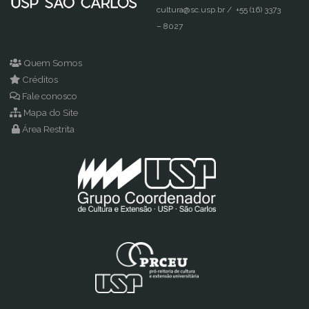
cultura@sc.usp.br / +55 (16) 3373
Parreira
– 8027
Girafulô"
Quem Somos
Créditos
Fale conosco
Mapa do Site
Área Restrita