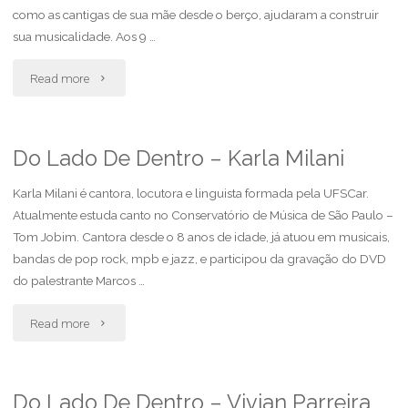
como as cantigas de sua mãe desde o berço, ajudaram a construir
Bernini
sua musicalidade. Aos 9 …
&
"Do
Read more
Verônica
Lado
Laveli"
De
Do Lado De Dentro – Karla Milani
Dentro
Karla Milani é cantora, locutora e linguista formada pela UFSCar.
Atualmente estuda canto no Conservatório de Música de São Paulo –
–
Tom Jobim. Cantora desde o 8 anos de idade, já atuou em musicais,
bandas de pop rock, mpb e jazz, e participou da gravação do DVD
Rogério
do palestrante Marcos …
Bastos
"Do
Read more
(Rogerinho)"
Lado
De
Do Lado De Dentro – Vivian Parreira