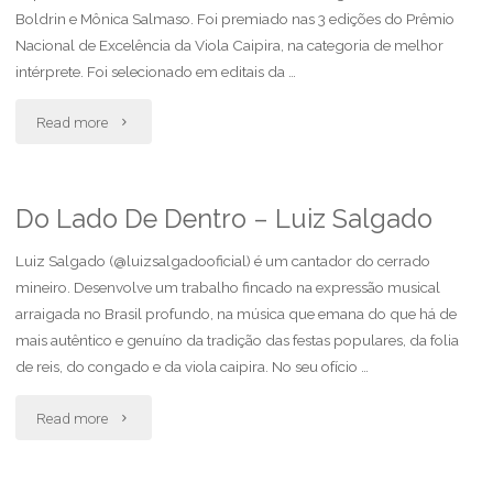
Boldrin e Mônica Salmaso. Foi premiado nas 3 edições do Prêmio
Rodrigo
Nacional de Excelência da Viola Caipira, na categoria de melhor
Zanc"
intérprete. Foi selecionado em editais da …
"Do
Read more
Lado
De
Do Lado De Dentro – Luiz Salgado
Dentro
Luiz Salgado (@luizsalgadooficial) é um cantador do cerrado
mineiro. Desenvolve um trabalho fincado na expressão musical
–
arraigada no Brasil profundo, na música que emana do que há de
mais autêntico e genuíno da tradição das festas populares, da folia
Cláudio
de reis, do congado e da viola caipira. No seu ofício …
Lacerda"
"Do
Read more
Lado