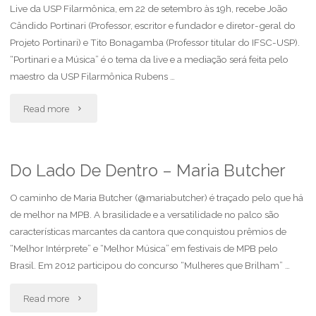
Live da USP Filarmônica, em 22 de setembro às 19h, recebe João
Cândido Portinari (Professor, escritor e fundador e diretor-geral do
Projeto Portinari) e Tito Bonagamba (Professor titular do IFSC-USP).
“Portinari e a Música” é o tema da live e a mediação será feita pelo
maestro da USP Filarmônica Rubens …
"Portinari
Read more
e
a
Do Lado De Dentro – Maria Butcher
Música"
O caminho de Maria Butcher (@mariabutcher) é traçado pelo que há
de melhor na MPB. A brasilidade e a versatilidade no palco são
características marcantes da cantora que conquistou prêmios de
“Melhor Intérprete” e “Melhor Música” em festivais de MPB pelo
Brasil. Em 2012 participou do concurso “Mulheres que Brilham” …
"Do
Read more