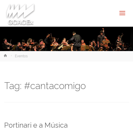
Cultura e
Extensão
USP São
Carlos
Home
Eventos
Tag:
#cantacomigo
Portinari e a Música