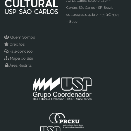
Av. Dr. Carlos Botelho, 1465 -
São
Centro, São Carlos - SP, Brazil
cultura@sc.usp.br / +55 (16) 3373
Carlos"
– 8027
Quem Somos
Créditos
Fale conosco
Mapa do Site
Área Restrita