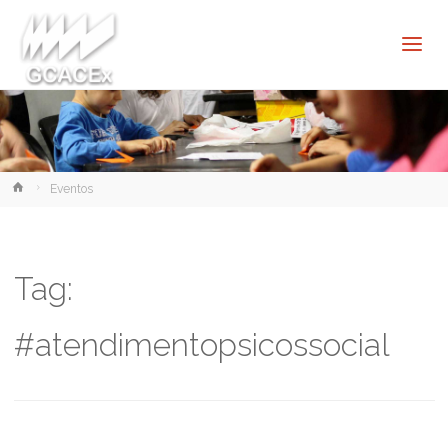
Cultura e
Extensão
USP São
Carlos
Home
Eventos
Tag:
#atendimentopsicossocial