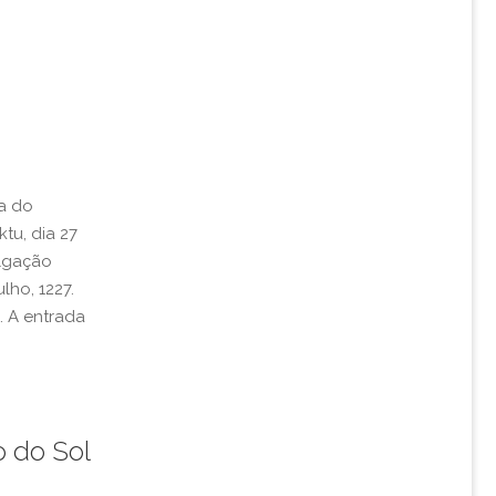
ia do
tu, dia 27
ulgação
lho, 1227.
. A entrada
 do Sol