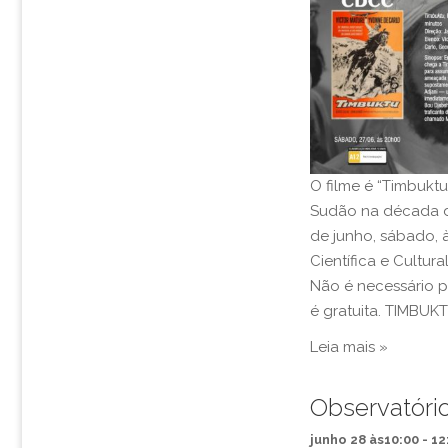
a
n
v
t
e
o
s
g
a
ç
O filme é “Timbukt
Sudão na década d
ã
de junho, sábado, 
o
Científica e Cultur
Não é necessário p
d
é gratuita. TIMBUK
e
Leia mais »
v
Observatóri
i
junho 28 às10:00
-
12