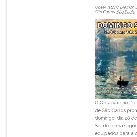
s
Observatório Dietrich 
u
São Carlos
,
São Paulo
a
i
s
d
e
E
v
e
O Observatório Diet
de São Carlos pro
n
domingo, dia 28 de
t
Sol de forma segur
equipados para a o