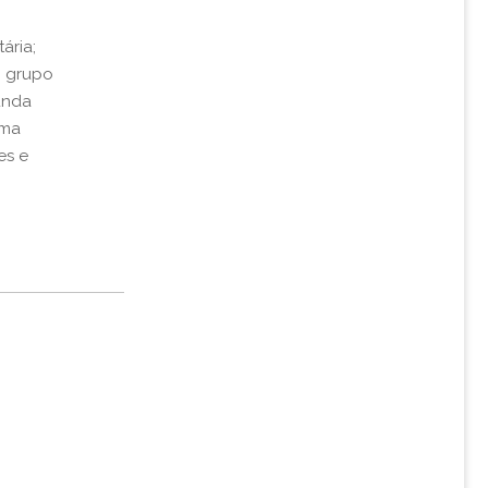
ária;
, grupo
unda
rma
es e