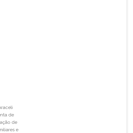
Araceli
enta de
mação de
iliares e