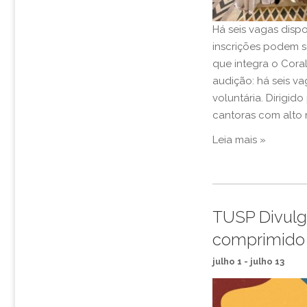
Há seis vagas dispo
inscrições podem se
que integra o Cora
audição: há seis va
voluntária. Dirigid
cantoras com alto n
Leia mais »
TUSP Divulga
comprimido
julho 1
-
julho 13