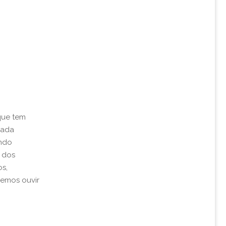
que tem
rada
ando
 dos
os,
remos ouvir