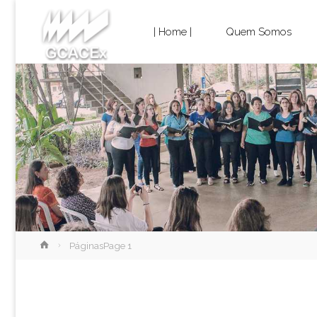
Cultura e
Skip
Extensão
| Home |
Quem Somos
USP São
to
Carlos
content
Home
Páginas
Page 1