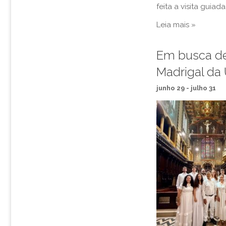
o
feita a visita guiad
s
Leia mais »
Em busca de
Madrigal da
junho 29
-
julho 31