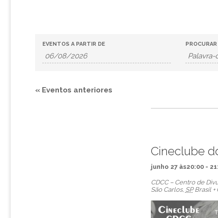
P
P
EVENTOS A PARTIR DE
PROCURAR
e
e
s
s
q
«
Eventos anteriores
q
u
u
i
i
s
s
a
Cineclube d
r
a
junho 27 às20:00
-
21
E
e
CDCC – Centro de Divul
São Carlos
,
SP
Brasil
+
v
n
e