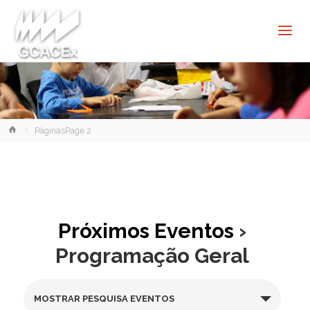
Cultura e
Extensão
USP São
Carlos
Home
Páginas
Page 2
Próximos Eventos
›
Programação Geral
P
MOSTRAR PESQUISA EVENTOS