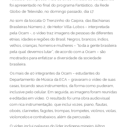
foi apresentado no final do programa Fantástico, da Rede
Globo de Televisão, no domingo passado, dia 17.
Ao som da toccata O Trenzinho do Caipira, das Bachianas
Brasileiras Número 2, de Heitor Villa-Lobos – interpretada
pela Ocam -, o vídeo traz imagens de pessoas de diferentes
etnias, idades e regiões do Brasil. Negros, brancos, índios,
velhos, crianças, homens e mulheres – “toda a gente brasileira
pela qual devemos lutar”, de acordo com a Ocam – são
mostrados para enfatizar a diversidade da sociedade
brasileira.
Os mais de 40 integrantes da Ocam – estudantes do
Departamento de Música da ECA – gravaram o vídeo de suas
casas, tocando seus instrumentos, da forma como puderam,
inclusive pelo celular. Em seguida, as imagens foram reunidas
e editadas em vídeo. O resultado foi uma obra audiovisual
com rica instrumentação, que inclui vozes, piano, flautas,
oboés, clarinetes, fagotes, trompas, trompetes, violinos, violas,
violoncelos e contrabaixos, além da percussão.
O vídeo inclui palavras do líder indígena mineiro Ailton