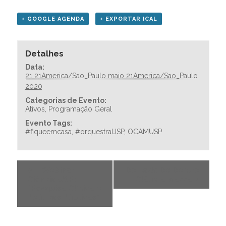
+ GOOGLE AGENDA
+ EXPORTAR ICAL
Detalhes
Data:
21 21America/Sao_Paulo maio 21America/Sao_Paulo
2020
Categorias de Evento:
Ativos
,
Programação Geral
Evento Tags:
#fiqueemcasa
,
#orquestraUSP
,
OCAMUSP
«
III Webinar
Do Lado De Dentro
Ciência USP:
– Cláudia Mazza
»
“Pesquisa Clínica e
Políticas Públicas”