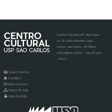
Centro Cultural USP São Carlos
Av. Dr. Carlos Botelho, 1465 -
Centro, São Carlos - SP, Brazil
cultura@sc.usp.br / +55 (16) 3373
– 8027
Quem Somos
Créditos
Fale conosco
Mapa do Site
Área Restrita