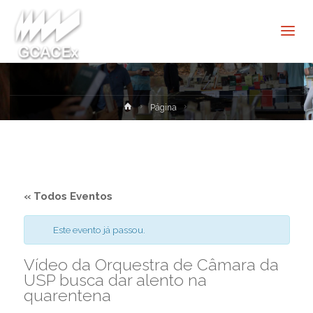
Cultura e
Extensão
USP São
Carlos
Home
Página
« Todos Eventos
Este evento já passou.
Vídeo da Orquestra de Câmara da
USP busca dar alento na
quarentena