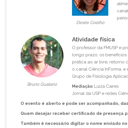
alime
canal
perío
Desire Coelho
Atividade física
O professor da FMUSP e prof
longo prazo; os benefícios
prática ao ar livre, retorn
o canal Ciência InForma, e
Grupo de Fisiologia Aplica
Bruno Gualano
Luiza Caires
Mediação:
Jornal da USP e redes Ciên
O evento é aberto e pode ser acompanhado, das 1
Quem desejar receber certificado de presença pre
Também é necessário digitar o nome enviado no c