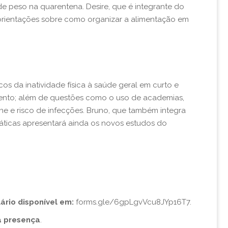
 peso na quarentena. Desire, que é integrante do
á orientações sobre como organizar a alimentação em
os da inatividade física à saúde geral em curto e
amento; além de questões como o uso de academias,
imune e risco de infecções. Bruno, que também integra
máticas apresentará ainda os novos estudos do
ário disponível em:
forms.gle/6gpLgvVcu8JYp16T7
.
a presença
.