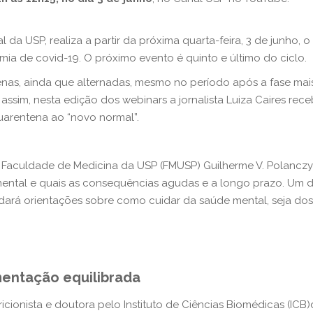
l da USP, realiza a partir da próxima quarta-feira, 3 de junho,
mia de covid-19. O próximo evento é quinto e último do ciclo.
enas, ainda que alternadas, mesmo no período após a fase mai
ssim, nesta edição dos webinars a jornalista Luiza Caires rec
uarentena ao “novo normal”.
a Faculdade de Medicina da USP (FMUSP) Guilherme V. Polanczyk
ntal e quais as consequências agudas e a longo prazo. Um dos
ará orientações sobre como cuidar da saúde mental, seja dos a
mentação equilibrada
ricionista e doutora pelo Instituto de Ciências Biomédicas (I