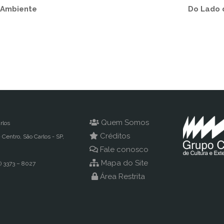
 Ambiente
Do Lado 
Quem Somos
rlos
Créditos
- Centro, São Carlos - SP,
Fale conosco
Mapa do Site
) 3373 – 8027
Área Restrita