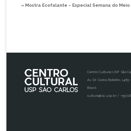
«
Mostra Ecofalante – Especial Semana do Meio
Centro Cultural USP São Ca
Av. Dr. Carlos Botelho, 1465 
Brazil
cultura@sc.usp.br / +55 (16