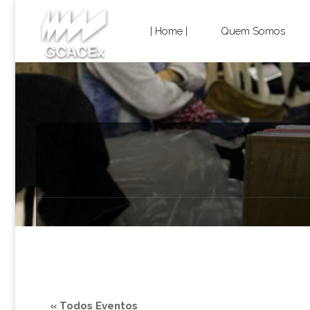
Cultura e
Skip
Extensão
| Home |
Quem Somos
USP São
to
Carlos
content
« Todos Eventos