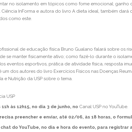
ntar no isolamento em tópicos como fome emocional; ganho de
 Ciência InForma e autora do livro A dieta ideal, também dar
dos como este.
issional de educação física Bruno Gualano falará sobre os risc
 de se manter fisicamente ativo; como fazê-lo durante o isol
o dos eventos esportivos, prática de atividade física, resposta 
 é um dos autores do livro Exercícios Físicos nas Doenças Reu
da e Nutrição da USP sobre o tema.
cia USP
1h às 12h15, no dia 3 de junho, no
Canal USP no YouTube
.
cisa preencher e enviar, até 02/06, às 18 horas, o formul
hat do YouTube, no dia e hora do evento, para registrar 