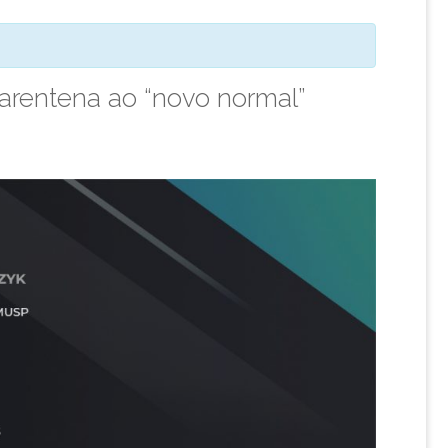
arentena ao “novo normal”