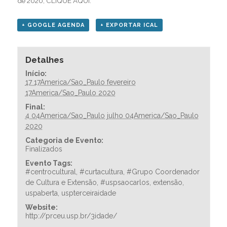
de 2020,
CLIQUE AQUI.
+ GOOGLE AGENDA
+ EXPORTAR ICAL
Detalhes
Início:
17 17America/Sao_Paulo fevereiro
17America/Sao_Paulo 2020
Final:
4 04America/Sao_Paulo julho 04America/Sao_Paulo
2020
Categoria de Evento:
Finalizados
Evento Tags:
#centrocultural
,
#curtacultura
,
#Grupo Coordenador
de Cultura e Extensão
,
#uspsaocarlos
,
extensão
,
uspaberta
,
uspterceiraidade
Website:
http://prceu.usp.br/3idade/