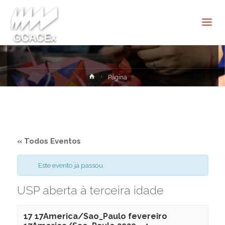
Cultura e
Extensão
USP São
Carlos
Home
Página
« Todos Eventos
Este evento já passou.
USP aberta à terceira idade
17 17America/Sao_Paulo fevereiro