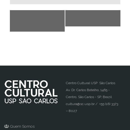
«
Domingo
Oficina de Dança
Integração –
de Salão
»
Campus II
Centro Cultural USP São Carlos
Av. Dr. Carlos Botelho, 1465 -
Centro, São Carlos - SP, Brazil
cultura@sc.usp.br / +55 (16) 3373
– 8027
Quem Somos