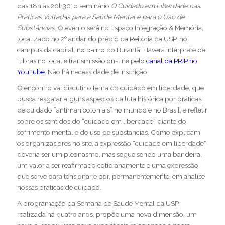
das 18h às 20h30, o seminário
O Cuidado em Liberdade nas
Práticas Voltadas para a Saúde Mental e para o Uso de
Substâncias
. O evento será no Espaço Integração & Memória,
localizado no 2º andar do prédio da Reitoria da USP, no
campus da capital, no bairro do Butantã. Haverá intérprete de
Libras no local e transmissão on-line pelo
canal da PRIP no
YouTube
. Não há necessidade de inscrição.
O encontro vai discutir o tema do cuidado em liberdade, que
busca resgatar alguns aspectos da luta histórica por práticas
de cuidado “antimanicoloniais” no mundo e no Brasil, e refletir
sobre os sentidos do “cuidado em liberdade” diante do
sofrimento mental e do uso de substâncias. Como explicam
os organizadores no site, a expressão “cuidado em liberdade”
deveria ser um pleonasmo, mas segue sendo uma bandeira,
um valor a ser reafirmado cotidianamente e uma expressão
que serve para tensionar e pôr, permanentemente, em análise
nossas práticas de cuidado.
A programação da Semana de Saúde Mental da USP,
realizada há quatro anos, propõe uma nova dimensão, um