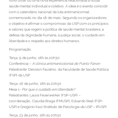
novo olhar ou uma nova experiência relacionada à nossa
saúde mental individual e coletivo. A ideia é o evento coincidir
com o calendário nacional da luta antimanicomial,
comemorado no dia 18 de maio. Segundo os organizadores,
o objetivo é afirmar o compromisso da USP com os princípios
e valores que regem a política de saúde mental brasileira, a
defesa da dignidade humana, a justiça social, o cuidado em
liberdade e o respeito aos direitos humanos.
Programação
Terça, 9 de junho, 18h às 20h30
Conferência –
A clínica antimanicolonial de Frantz Fanon
Palestrante: Deivison Faustino, da Faculdade de Saúde Pública
(FSP) da USP
Terça, 16 de junho, 18h às 20h30
Mesa 1-
Por que o cuidado em liberdade?
Palestrantes: Laura Feuerwerker (FSP-USP) –
coordenação, Claudia Braga (FMUSP), Eduardo Real (FSP-
USP) e Gregório Kazi (Instituto de Psicologia da USP – IPUSP)
Terça, 23 de junho, 18h às 20h30