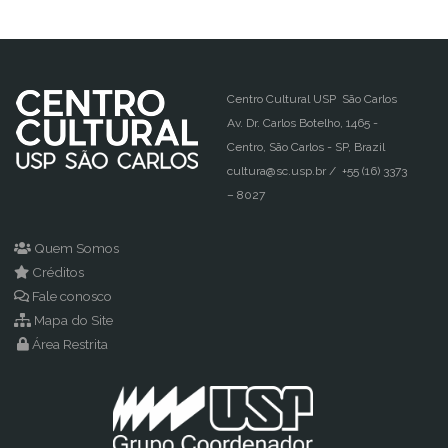
Centro Cultural USP São Carlos
Av. Dr. Carlos Botelho, 1465 -
Centro, São Carlos - SP, Brazil
cultura@sc.usp.br / +55 (16) 3373
– 8027
Quem Somos
Créditos
Fale conosco
Mapa do Site
Área Restrita