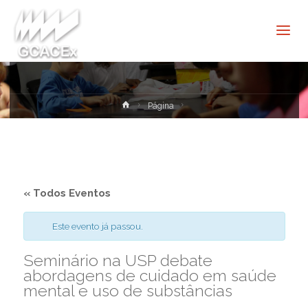
Cultura e
Extensão
USP São
Carlos
Home
Página
« Todos Eventos
Este evento já passou.
Seminário na USP debate
abordagens de cuidado em saúde
mental e uso de substâncias