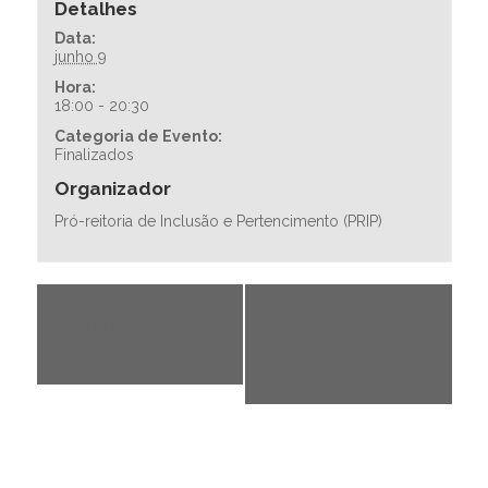
Detalhes
Data:
junho 9
Hora:
18:00 - 20:30
Categoria de Evento:
Finalizados
Organizador
Pró-reitoria de Inclusão e Pertencimento (PRIP)
«
ICMC realiza
Próximo encontro
workshop voltado
do Ciclo ACT> traz
para grupos de
a exibição do filme
extensão
“Naô Xohã” a São
Carlos
»