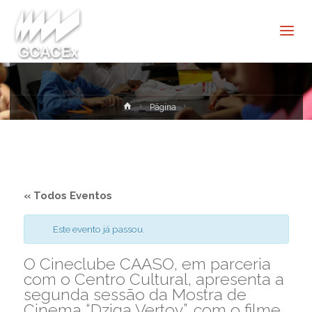
Cultura e
Extensão
USP São
Carlos
Home
Página
« Todos Eventos
Este evento já passou.
O Cineclube CAASO, em parceria
com o Centro Cultural, apresenta a
segunda sessão da Mostra de
Cinema “Dziga Vertov”, com o filme