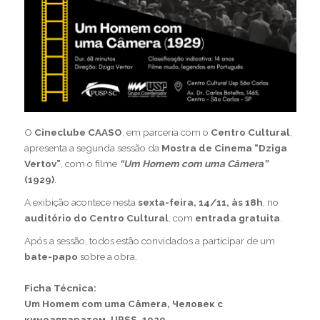
O
Cineclube CAASO
, em parceria com o
Centro Cultural
,
apresenta a segunda sessão da
Mostra de Cinema “Dziga
Vertov”
, com o filme
“Um Homem com uma Câmera”
(1929)
.
A exibição acontece nesta
sexta-feira, 14/11, às 18h
, no
auditório do Centro Cultural
, com
entrada gratuita
.
Após a sessão, todos estão convidados a participar de um
bate-papo
sobre a obra.
–
Ficha Técnica:
Um Homem com uma Câmera, Человек с
киноаппаратом, URSS, 1929