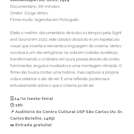
Documentário, 68 minutos
Diretor: Dziga Vertov
Filme mudo, legendas em Português
–
Eleito o melhor documentário de todos os tempos pela Sight
and Sound em 2022, este clássico absoluto é um espetáculo
visual que inventa e reinventa a linguagem do cinema. Vertov
nos leva a um dia vertiginoso na vida em cidades soviéticas,
transformando o ordinário em pura poesia através de cortes
fulminantes, ângulos inusitados e uma montagem ritmada. O
filme não busca contar uma história, mas capturar a própria
vida e celebrar o ato de ver. É uma reflexão poderosa e
entusiasmante sobre o que o cinema pode ser.
–
🗓 14/11 (sexta-feira)
🕒 18h
📌 Auditório do Centro Cultural USP São Carlos (Av. Dr.
Carlos Botelho, 1465)
🎫 Entrada gratuita!
–