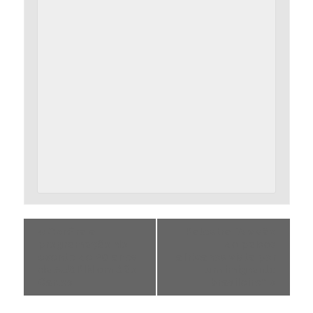
«
Confira a
Palestra “A visão
programação do
de países
evento de 20 anos
africanos vista por
da AUSPIN em São
um imigrante
Carlos
brasileiro”
»