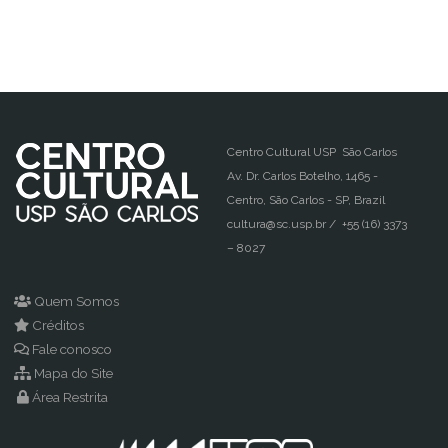
Centro Cultural USP São Carlos
Av. Dr. Carlos Botelho, 1465 -
Centro, São Carlos - SP, Brazil
cultura@sc.usp.br / +55 (16) 3373
– 8027
Quem Somos
Créditos
Fale conosco
Mapa do Site
Área Restrita