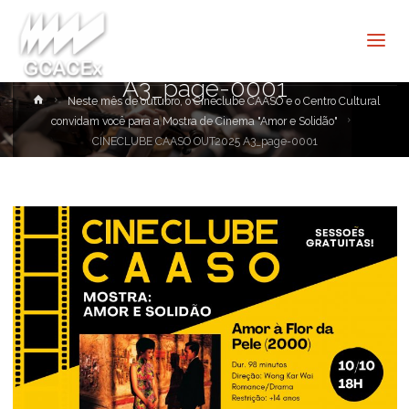
Cultura e
Extensão
CINECLUBE CAASO OUT2025
USP São
Carlos
A3_page-0001
Home
Neste mês de outubro, o Cineclube CAASO e o Centro Cultural
convidam você para a Mostra de Cinema "Amor e Solidão"
CINECLUBE CAASO OUT2025 A3_page-0001