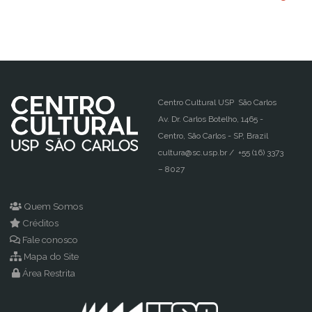
Centro Cultural USP São Carlos
Av. Dr. Carlos Botelho, 1465 -
Centro, São Carlos - SP, Brazil
cultura@sc.usp.br / +55 (16) 3373
– 8027
Quem Somos
Créditos
Fale conosco
Mapa do Site
Área Restrita