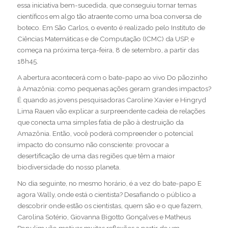
essa iniciativa bem-sucedida, que conseguiu tornar temas
científicos em algo tão atraente como uma boa conversa de
boteco. Em São Carlos, o evento é realizado pelo Instituto de
Ciências Matemáticas e de Computação (ICMC) da USP, e
começa na próxima terça-feira, 8 de setembro, a partir das
18h45.
A abertura acontecerá com o bate-papo ao vivo
Do pãozinho
à Amazônia: como pequenas ações geram grandes impactos?
É quando as jovens pesquisadoras Caroline Xavier e Hingryd
Lima Rauen vão explicar a surpreendente cadeia de relações
que conecta uma simples fatia de pão à destruição da
Amazônia. Então, você poderá compreender o potencial
impacto do consumo não consciente: provocar a
desertificação de uma das regiões que têm a maior
biodiversidade do nosso planeta.
No dia seguinte, no mesmo horário, é a vez do bate-papo
E
agora Wally, onde está o cientista?
Desafiando o público a
descobrir onde estão os cientistas, quem são e o que fazem,
Carolina Sotério, Giovanna Bigotto Gonçalves e Matheus