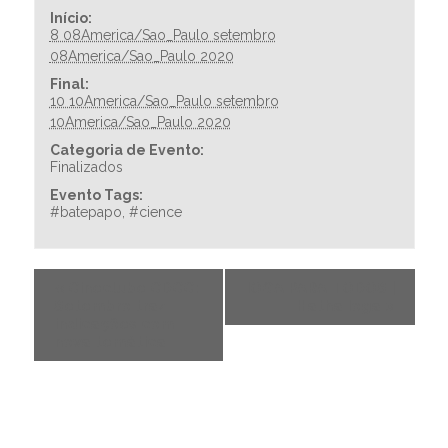
Início:
8 08America/Sao_Paulo setembro
08America/Sao_Paulo 2020
Final:
10 10America/Sao_Paulo setembro
10America/Sao_Paulo 2020
Categoria de Evento:
Finalizados
Evento Tags:
#batepapo
,
#cience
«
Cineclube CDCC:
IOGA PARA TODOS |
Setembro traz
Hatha Ioga
»
indicações com
nova temática