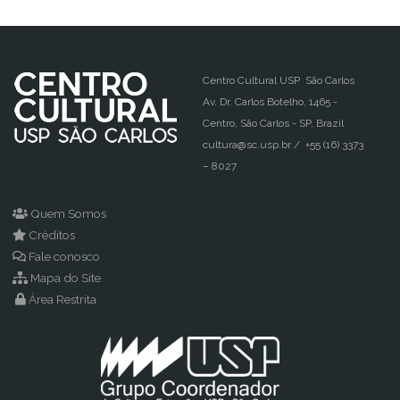
Centro Cultural USP São Carlos
Av. Dr. Carlos Botelho, 1465 -
Centro, São Carlos - SP, Brazil
cultura@sc.usp.br / +55 (16) 3373
– 8027
Quem Somos
Créditos
Fale conosco
Mapa do Site
Área Restrita