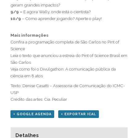
geram grandes impactos?
9/9 –
E agora Wally, onde está o cientista?
10/9
–
Como aprender jogando? Aperte o play!
Mais informações
Confira a programação completa de São Carlos no Pint of
Science
Leia o
texto que anunciou a estreia do Pint of Science Brasil em
São Carlos
Veja como foi o
Divulgathon: A comunicação pública da
ciência em 8 atos
Texto: Denise Casatti – Assessoria de Comunicação do ICMC-
USP
Crédito das artes:
Cia. Peculiar
+ GOOGLE AGENDA
+ EXPORTAR ICAL
Detalhes