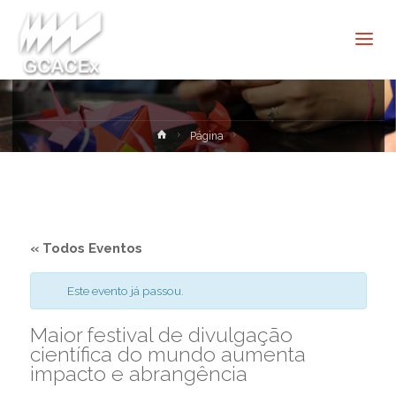
Cultura e
Extensão
USP São
Carlos
Home
Página
« Todos Eventos
Este evento já passou.
Maior festival de divulgação
científica do mundo aumenta
impacto e abrangência