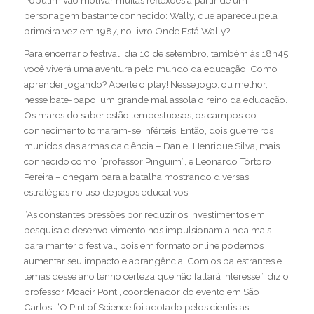
Populim vão motivar muitas reflexões a partir de um
personagem bastante conhecido: Wally, que apareceu pela
primeira vez em 1987, no livro Onde Está Wally?
Para encerrar o festival, dia 10 de setembro, também às 18h45,
você viverá uma aventura pelo mundo da educação:
Como
aprender jogando? Aperte o play!
Nesse jogo, ou melhor,
nesse bate-papo, um grande mal assola o reino da educação.
Os mares do saber estão tempestuosos, os campos do
conhecimento tornaram-se inférteis. Então, dois guerreiros
munidos das armas da ciência – Daniel Henrique Silva, mais
conhecido como “professor Pinguim”, e Leonardo Tórtoro
Pereira – chegam para a batalha mostrando diversas
estratégias no uso de jogos educativos.
“As constantes pressões por reduzir os investimentos em
pesquisa e desenvolvimento nos impulsionam ainda mais
para manter o festival, pois em formato online podemos
aumentar seu impacto e abrangência. Com os palestrantes e
temas desse ano tenho certeza que não faltará interesse”, diz o
professor Moacir Ponti, coordenador do evento em São
Carlos. “O Pint of Science foi adotado pelos cientistas