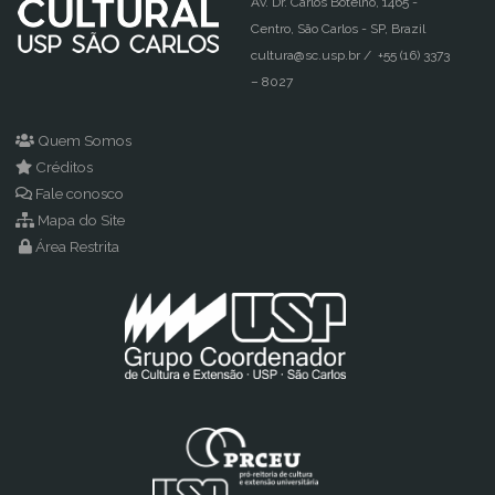
Av. Dr. Carlos Botelho, 1465 -
Centro, São Carlos - SP, Brazil
cultura@sc.usp.br / +55 (16) 3373
– 8027
Quem Somos
Créditos
Fale conosco
Mapa do Site
Área Restrita