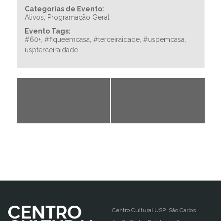
Categorias de Evento:
Ativos
,
Programação Geral
Evento Tags:
#60+
,
#fiqueemcasa
,
#terceiraidade
,
#uspemcasa
,
uspterceiraidade
«
Centro Cultural
O novo normal das
USP São Carlos –
universidades é
Do Lado De Dentro
tema de fórum
#DLDD
internacional
»
Centro Cultural USP São Carlos