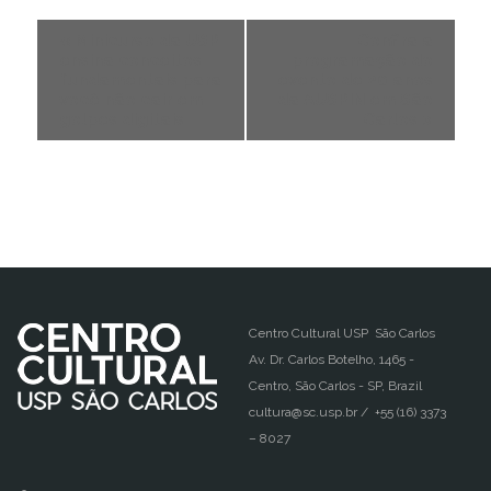
«
Minicurso da USP
Confira a
ensina conceitos
programação do
fundamentais para
evento de 20 anos
você não cair em
da AUSPIN em São
golpes digitais
Carlos
»
Centro Cultural USP São Carlos
Av. Dr. Carlos Botelho, 1465 -
Centro, São Carlos - SP, Brazil
cultura@sc.usp.br / +55 (16) 3373
– 8027