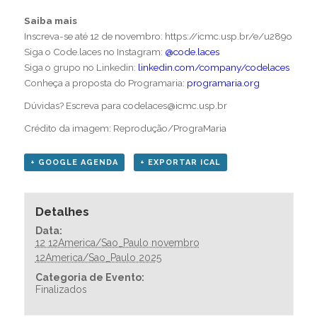
Saiba mais
Inscreva-se até 12 de novembro:
https://icmc.usp.br/e/u289o
Siga o Code.laces no Instagram:
@code.laces
Siga o grupo no Linkedin:
linkedin.com/company/codelaces
Conheça a proposta do Programaria:
programaria.org
Dúvidas? Escreva para codelaces@icmc.usp.br
Crédito da imagem: Reprodução/PrograMaria
+ GOOGLE AGENDA
+ EXPORTAR ICAL
Detalhes
Data:
12 12America/Sao_Paulo novembro
12America/Sao_Paulo 2025
Categoria de Evento:
Finalizados