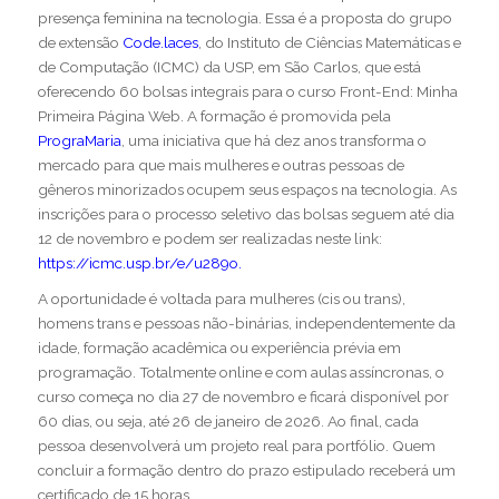
presença feminina na tecnologia. Essa é a proposta do grupo
de extensão
Code.laces
, do Instituto de Ciências Matemáticas e
de Computação (ICMC) da USP, em São Carlos, que está
oferecendo 60 bolsas integrais para o curso Front-End: Minha
Primeira Página Web. A formação é promovida pela
PrograMaria
, uma iniciativa que há dez anos transforma o
mercado para que mais mulheres e outras pessoas de
gêneros minorizados ocupem seus espaços na tecnologia. As
inscrições para o processo seletivo das bolsas seguem até dia
12 de novembro e podem ser realizadas neste link:
https://icmc.usp.br/e/u289o.
A oportunidade é voltada para mulheres (cis ou trans),
homens trans e pessoas não-binárias, independentemente da
idade, formação acadêmica ou experiência prévia em
programação. Totalmente online e com aulas assíncronas, o
curso começa no dia 27 de novembro e ficará disponível por
60 dias, ou seja, até 26 de janeiro de 2026. Ao final, cada
pessoa desenvolverá um projeto real para portfólio. Quem
concluir a formação dentro do prazo estipulado receberá um
certificado de 15 horas.