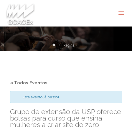
Cultura e
Extensão
USP São
Carlos
Home
Página
« Todos Eventos
Este evento já passou.
Grupo de extensão da USP oferece
bolsas para curso que ensina
mulheres a criar site do zero