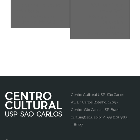
«
Seminário sobre
Webinar “Fala
células a
Inovação”:
combustível de
“Diálogos sobre
óxido sólido (SOFC)
Cannabis
Medicinal:
atualidades”
»
Centro Cultural USP São Carlos
Av. Dr. Carlos Botelho, 1465 -
Centro, São Carlos - SP, Brazil
cultura@sc.usp.br / +55 (16) 3373
– 8027