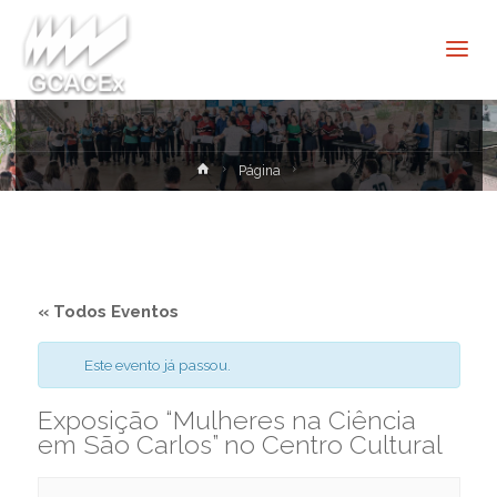
Cultura e
Extensão
USP São
Carlos
Home
Página
« Todos Eventos
Este evento já passou.
Exposição “Mulheres na Ciência
em São Carlos” no Centro Cultural