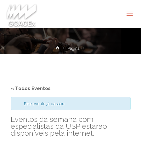
Cultura e
Extensão
USP São
Carlos
Home
Página
« Todos Eventos
Este evento já passou.
Eventos da semana com
especialistas da USP estarão
disponíveis pela internet.