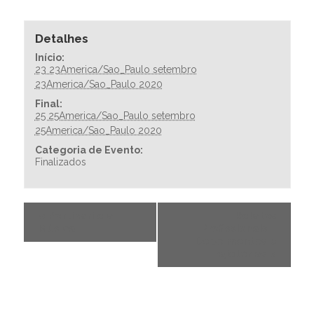
Detalhes
Início:
23 23America/Sao_Paulo setembro
23America/Sao_Paulo 2020
Final:
25 25America/Sao_Paulo setembro
25America/Sao_Paulo 2020
Categoria de Evento:
Finalizados
«
Portinari e a
Relatos
Música
Profissionais –
Depoimentos e
Trajetórias
»