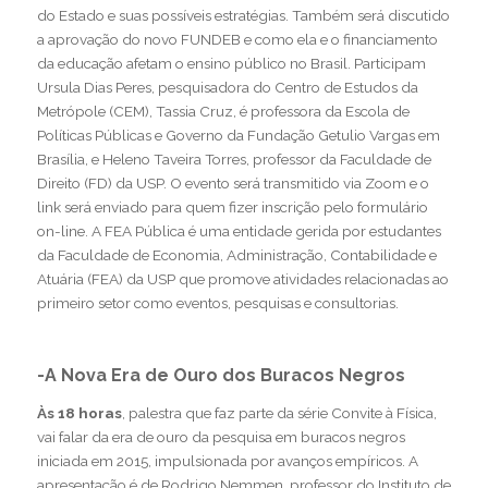
do Estado e suas possíveis estratégias. Também será discutido
a aprovação do novo FUNDEB e como ela e o financiamento
da educação afetam o ensino público no Brasil. Participam
Ursula Dias Peres, pesquisadora do Centro de Estudos da
Metrópole (CEM), Tassia Cruz, é professora da Escola de
Políticas Públicas e Governo da Fundação Getulio Vargas em
Brasília, e Heleno Taveira Torres, professor da Faculdade de
Direito (FD) da USP. O evento será transmitido via Zoom e o
link será enviado para quem fizer inscrição pelo
formulário
on-line
. A FEA Pública é uma entidade gerida por estudantes
da Faculdade de Economia, Administração, Contabilidade e
Atuária (FEA) da USP que promove atividades relacionadas ao
primeiro setor como eventos, pesquisas e consultorias.
-A Nova Era de Ouro dos Buracos Negros
Às 18 horas
, palestra que faz parte da série Convite à Física,
vai falar da era de ouro da pesquisa em buracos negros
iniciada em 2015, impulsionada por avanços empíricos. A
apresentação é de Rodrigo Nemmen, professor do Instituto de