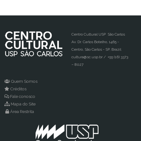
Centro Cultural USP São Carlos
Av. Dr. Carlos Botelho, 1465 -
Centro, São Carlos - SP, Brazil
cultura@sc.usp.br / +55 (16) 3373
– 8027
Quem Somos
Créditos
Fale conosco
Mapa do Site
Área Restrita