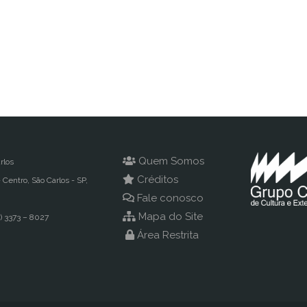
Quem Somos
rlos
Créditos
- Centro, São Carlos - SP,
Fale conosco
Mapa do Site
) 3373 – 8027
Área Restrita