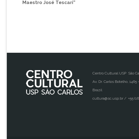
Maestro José Tescari”
Centro Cultural USP São Ca
Av. Dr. Carlos Botelho, 1465 
Brazil
cultura@sc.usp.br / +55 (16