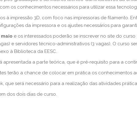
 com os conhecimentos necessários para utilizar essa tecnologi
dos à impressão 3D, com foco nas impressoras de filamento. En
igurações da impressora e os ajustes necessários para garanti
e maio
e os interessados poderão se inscrever no site do curso
as) e servidores técnico-administrativos (3 vagas). O curso s
nexo à Biblioteca da EESC.
rá apresentada a parte teórica, que é pré-requisito para a cont
tes terão a chance de colocar em prática os conhecimentos a
, que será necessário para a realização das atividades prática
em dos dois dias de curso.