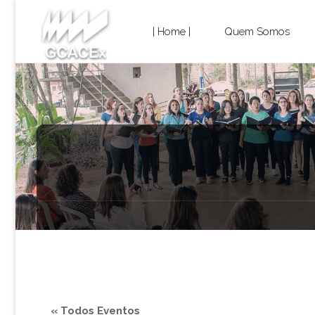
Cultura e
Skip
Extensão
| Home |
Quem Somos
USP São
to
Carlos
content
« Todos Eventos