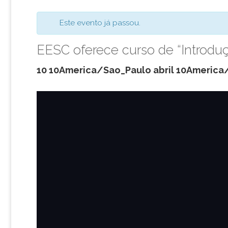
Este evento já passou.
EESC oferece curso de “Introdu
10 10America/Sao_Paulo abril 10America