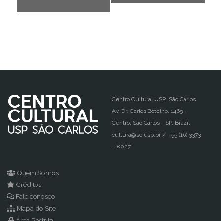
Desinformação?”
Centro Cultural USP São Carlos
Av. Dr. Carlos Botelho, 1465 -
Centro, São Carlos - SP, Brazil
cultura@sc.usp.br / +55 (16) 3373
– 8027
Quem Somos
Créditos
Fale conosco
Mapa do Site
Área Restrita