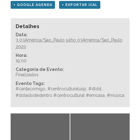
+ GOOGLE AGENDA
+ EXPORTAR ICAL
Detalhes
Data:
3 03America/Sao_Paulo julho 03America/Sao_Paulo
2020
Hora:
19:00
Categoria de Evento:
Finalizados
Evento Tags:
#cantacomigo
,
#centroculturalusp
,
#dldd
,
#doladodedentro #centrocultural #emcasa
,
#música
«
Webinar “A
Eventos on-line
Ciência é a Terra
com especialistas
Firme em Um Mar
da USP – 06 a
de
09/07/2020
»