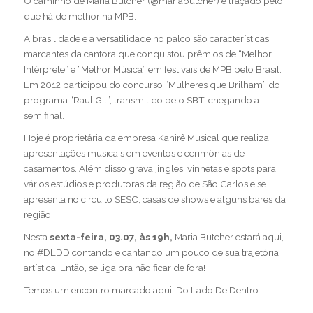
O caminho de Maria Butcher (@mariabutcher) é traçado pelo
que há de melhor na MPB.
A brasilidade e a versatilidade no palco são características
marcantes da cantora que conquistou prêmios de “Melhor
Intérprete” e “Melhor Música” em festivais de MPB pelo Brasil.
Em 2012 participou do concurso “Mulheres que Brilham” do
programa “Raul Gil”, transmitido pelo SBT, chegando a
semifinal.
Hoje é proprietária da empresa Kanirê Musical que realiza
apresentações musicais em eventos e cerimônias de
casamentos. Além disso grava jingles, vinhetas e spots para
vários estúdios e produtoras da região de São Carlos e se
apresenta no circuito SESC, casas de shows e alguns bares da
região.
Nesta
sexta-feira, 03.07, às 19h,
Maria Butcher estará aqui,
no #DLDD contando e cantando um pouco de sua trajetória
artística. Então, se liga pra não ficar de fora!
Temos um encontro marcado aqui, Do Lado De Dentro