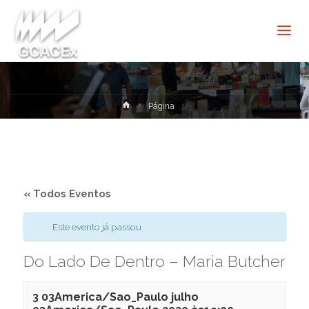
Cultura e
Extensão
USP São
Carlos
Home
Página
« Todos Eventos
Este evento já passou.
Do Lado De Dentro – Maria Butcher
3 03America/Sao_Paulo julho