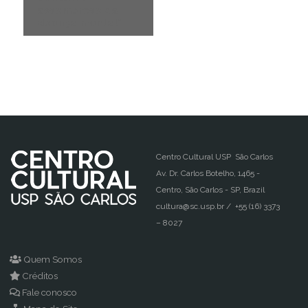
assombroso da
doença mental”
Centro Cultural USP São Carlos
Av. Dr. Carlos Botelho, 1465 -
Centro, São Carlos - SP, Brazil
cultura@sc.usp.br / +55 (16) 3373
– 8027
Quem Somos
Créditos
Fale conosco