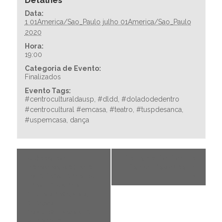
Detalhes
Data:
1 01America/Sao_Paulo julho 01America/Sao_Paulo
2020
Hora:
19:00
Categoria de Evento:
Finalizados
Evento Tags:
#centroculturaldausp
,
#dldd
,
#doladodedentro
#centrocultural #emcasa
,
#teatro
,
#tuspdesanca
,
#uspemcasa
,
dança
«
Roda de
Do Lado De Dentro
conversa sobre o
– Daniel Paschoalin
livro “Anatomia de
»
uma Epidemia:
pílulas mágicas,
drogas
psiquiátricas e o
aumento