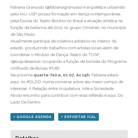
Fabiana Granusso (@fabianagranusso) é arquiteta e urbanista
pelo IAU-USP, possui formação em dança contemporânea
pela Escola do Teatro Bolshoi no Brasil e atuação artística na
função de bailarina até 2012 no grupo Omstrab, no município
de São Paulo.
Atualmente participa de coletivos artísticos no interior do
estado, produzindo trabalhos com artistas locais além de
coordenar o Módulo de Dança-Teatro do TUSP
(@tuspdesanca), ocupando a função de bolsista do Programa
Unificado de Bolsas (PUB).
Na próxima
quarta-feira, 01.07, às 19h
, Fabiana estará
aqui, no #DLDD, numa conversa sobre seu maior campo de
interesse: A Relação entre Arquitetura, Arte e Sociedade.
Nosso encontro para contribuir com essa reflexão é aqui, Do
Lado De Dentro.
+ GOOGLE AGENDA
+ EXPORTAR ICAL