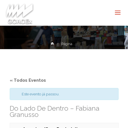
Cultura e
Extensão
USP São
Carlos
Home
Página
« Todos Eventos
Este evento já passou.
Do Lado De Dentro – Fabiana
Granusso