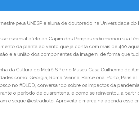
ca, mestre pela UNESP e aluna de doutorado na Universidade do 
esse especial afeto ao Capim dos Pampas redirecionou sua téc
imento da planta ao vento que já conta com mais de 400 aqua
divisão e a união dos componentes da imagem, de forma que tudo
Linha da Cultura do Metrô SP e no Museu Casa Guilherme de Al
idades como: Georgia, Roma, Vienna, Barcelona, Porto, Paris e L
osco no #DLDD, conversando sobre os impactos da pandemia na
durante o período de quarentena, e como se reinventou a partir 
ram e segue @estradioto. Aproveita e marca na agenda esse e