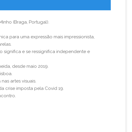
Minho (Braga, Portugal).
nica para uma expressão mais impressionista,
relas.
 significa e se ressignifica independente e
meida, desde maio 2019.
isboa.
s artes visuais.
da crise imposta pela Covid 19.
ncontro.