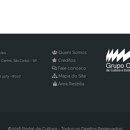
Quem Somos
rlos
Créditos
- Centro, São Carlos - SP,
Fale conosco
Mapa do Site
) 3373 – 8027
Área Restrita
©2018 Portal da Cultura - Todos os Direitos Reservados