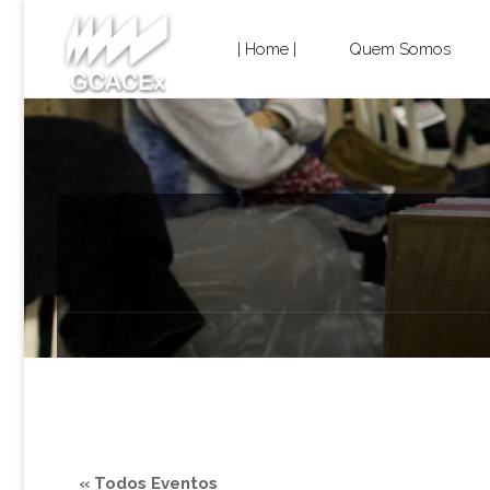
Cultura e
Skip
Extensão
| Home |
Quem Somos
USP São
to
Carlos
content
« Todos Eventos