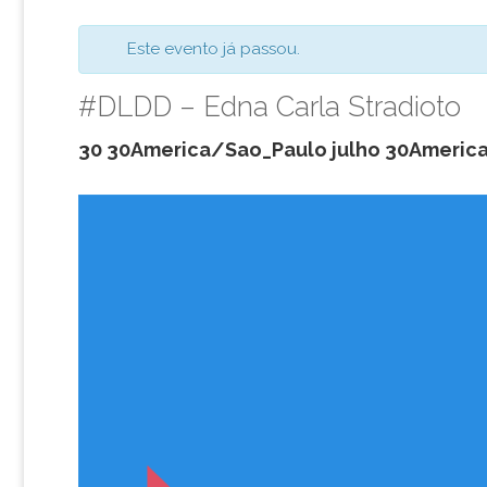
Este evento já passou.
#DLDD – Edna Carla Stradioto
30 30America/Sao_Paulo julho 30America