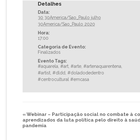
Detalhes
Data:
30 30America/Sao_Paulo julho
30America/Sao_Paulo 2020
Hora:
17:00
Categoria de Evento:
Finalizados
Evento Tags:
#aquarela
,
#art
,
#arte
,
#artenaquarentena
,
#artist
,
#dldd
,
#doladodedentro
#centrocultural #emcasa
«
Webinar – Participação social no combate à cov
aprendizados da luta política pelo direito à saú
pandemia