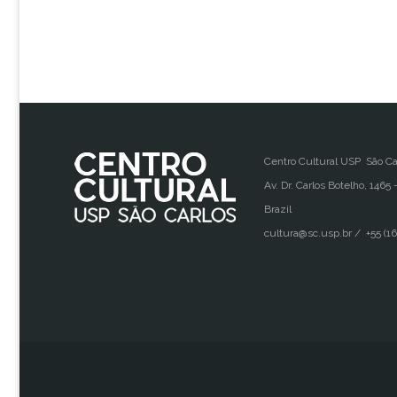
Centro Cultural USP São Ca
Av. Dr. Carlos Botelho, 1465 
Brazil
cultura@sc.usp.br / +55 (16