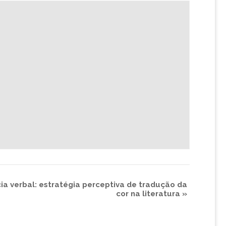
cia verbal: estratégia perceptiva de tradução da
cor na literatura
»