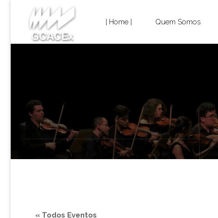
Cultura e
Skip
Extensão
| Home |
Quem Somos
USP São
to
Carlos
content
« Todos Eventos