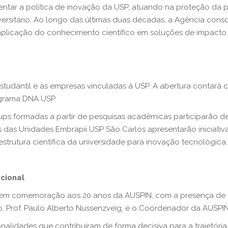
ntar a política de inovação da USP, atuando na proteção da pr
rsitário. Ao longo das últimas duas décadas, a Agência consol
aplicação do conhecimento científico em soluções de impacto.
tudantil e às empresas vinculadas à USP. A abertura contará 
grama DNA USP.
ps formadas a partir de pesquisas acadêmicas participarão de
s das Unidades Embrapii USP São Carlos apresentarão iniciat
rutura científica da universidade para inovação tecnológica.
cional
ne em comemoração aos 20 anos da AUSPIN, com a presença de 
o, Prof. Paulo Alberto Nussenzveig, e o Coordenador da AUSPIN, 
lidades que contribuíram de forma decisiva para a trajetória 