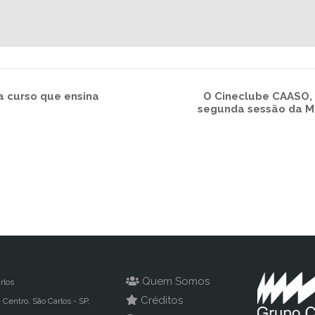
 curso que ensina
O Cineclube CAASO, 
segunda sessão da Mo
Quem Somos
rlos
Créditos
- Centro, São Carlos - SP,