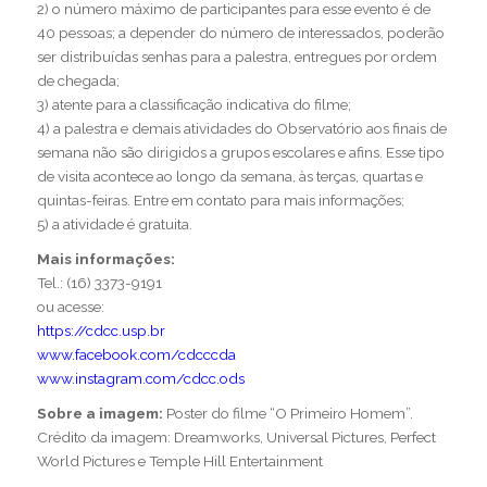
2) o número máximo de participantes para esse evento é de
40 pessoas; a depender do número de interessados, poderão
ser distribuídas senhas para a palestra, entregues por ordem
de chegada;
3) atente para a classificação indicativa do filme;
4) a palestra e demais atividades do Observatório aos finais de
semana não são dirigidos a grupos escolares e afins. Esse tipo
de visita acontece ao longo da semana, às terças, quartas e
quintas-feiras. Entre em contato para mais informações;
5) a atividade é gratuita.
Mais informações:
Tel.: (16) 3373-9191
ou acesse:
https://cdcc.usp.br
www.facebook.com/cdcccda
www.instagram.com/cdcc.ods
Sobre a imagem:
Poster do filme “O Primeiro Homem”.
Crédito da imagem: Dreamworks, Universal Pictures, Perfect
World Pictures e Temple Hill Entertainment