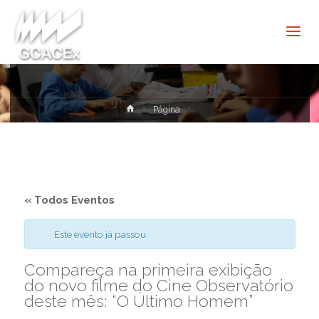
Cultura e
Extensão
USP São
Carlos
Home
Página
« Todos Eventos
Este evento já passou.
Compareça na primeira exibição
do novo filme do Cine Observatório
deste mês: “O Último Homem”