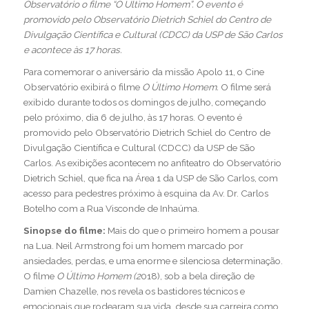
Observatório o filme “O Último Homem”. O evento é
promovido pelo Observatório Dietrich Schiel do Centro de
Divulgação Científica e Cultural (CDCC) da USP de São Carlos
e acontece às 17 horas.
Para comemorar o aniversário da missão Apolo 11, o Cine
Observatório exibirá o filme
O Último Homem.
O filme será
exibido durante todos os domingos de julho, começando
pelo próximo, dia 6 de julho, às 17 horas. O evento é
promovido pelo Observatório Dietrich Schiel do Centro de
Divulgação Científica e Cultural (CDCC) da USP de São
Carlos. As exibições acontecem no anfiteatro do Observatório
Dietrich Schiel, que fica na Área 1 da USP de São Carlos, com
acesso para pedestres próximo à esquina da Av. Dr. Carlos
Botelho com a Rua Visconde de Inhaúma.
Sinopse do filme:
Mais do que o primeiro homem a pousar
na Lua. Neil Armstrong foi um homem marcado por
ansiedades, perdas, e uma enorme e silenciosa determinação.
O filme
O Último Homem (2
018), sob a bela direção de
Damien Chazelle, nos revela os bastidores técnicos e
emocionais que rodearam sua vida, desde sua carreira como