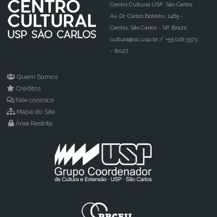
Centro Cultural USP São Carlos
Av. Dr. Carlos Botelho, 1465 -
Centro, São Carlos - SP, Brazil
cultura@sc.usp.br / +55 (16) 3373
– 8027
Quem Somos
Créditos
Fale conosco
Mapa do Site
Área Restrita