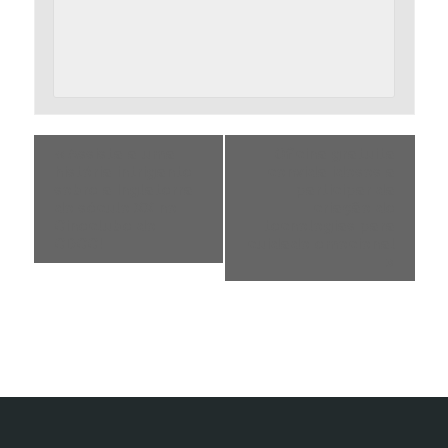
«
Assista a uma
Oficina gratuita
história intrigante
convida idosos a
sobre a Inglaterra
participar da
do século XX no
criação de
Cineclube do
tecnologias para
CDCC!
cuidado emocional
»