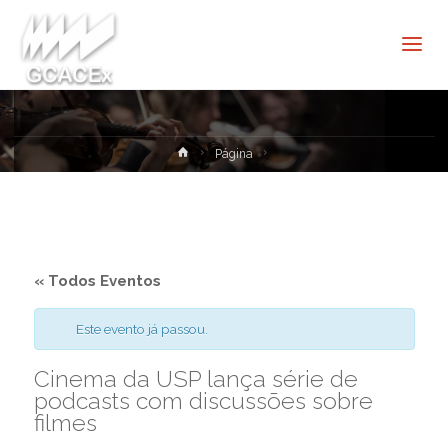
Cultura e
Extensão
USP São
Carlos
Home
Página
« Todos Eventos
Este evento já passou.
Cinema da USP lança série de
podcasts com discussões sobre
filmes