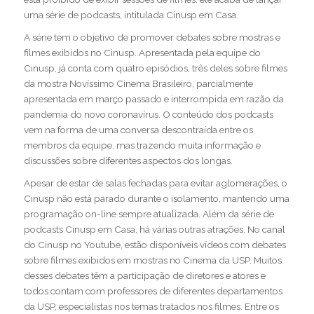
uma
série de podcasts, intitulada Cinusp em Casa.
A série tem o objetivo de promover debates sobre mostras e
filmes exibidos no Cinusp. Apresentada pela equipe do
Cinusp, já conta com quatro episódios, três deles sobre filmes
da mostra Novíssimo Cinema Brasileiro, parcialmente
apresentada em março passado e interrompida em razão da
pandemia do novo coronavírus. O conteúdo dos podcasts
vem na forma de uma conversa descontraída entre os
membros da equipe, mas trazendo muita informação e
discussões sobre diferentes aspectos dos longas.
Apesar de estar de salas fechadas para evitar aglomerações, o
Cinusp não está parado durante o isolamento, mantendo uma
programação on-line sempre atualizada. Além da série de
podcasts Cinusp em Casa, há várias outras atrações. No
canal
do Cinusp no Youtube
, estão disponíveis vídeos com debates
sobre filmes exibidos em mostras no Cinema da USP. Muitos
desses debates têm a participação de diretores e atores e
todos contam com professores de diferentes departamentos
da USP, especialistas nos temas tratados nos filmes. Entre os