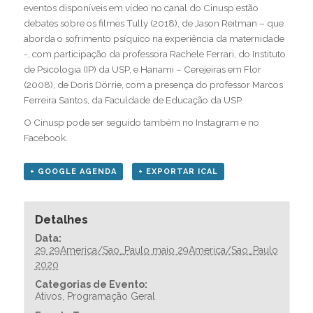
eventos disponíveis em vídeo no canal do Cinusp estão
debates sobre os filmes Tully (2018), de Jason Reitman – que
aborda o sofrimento psíquico na experiência da maternidade
-, com participação da professora Rachele Ferrari, do Instituto
de Psicologia (IP) da USP, e Hanami – Cerejeiras em Flor
(2008), de Doris Dörrie, com a presença do professor Marcos
Ferreira Santos, da Faculdade de Educação da USP.
O Cinusp pode ser seguido também no
Instagram
e no
Facebook
.
+ GOOGLE AGENDA
+ EXPORTAR ICAL
Detalhes
Data:
29 29America/Sao_Paulo maio 29America/Sao_Paulo
2020
Categorias de Evento:
Ativos
,
Programação Geral