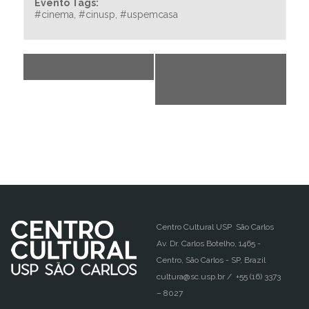
Evento Tags:
#cinema
,
#cinusp
,
#uspemcasa
«
USP Vida
Grupo Acappolli –
Conjunto de canto
à capela da USP
»
Centro Cultural USP São Carlos
Av. Dr. Carlos Botelho, 1465 -
Centro, São Carlos - SP, Brazil
cultura@sc.usp.br / +55 (16) 3373
– 8027