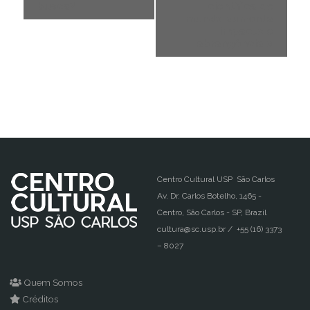
busca?
científica do
mundo aumenta
impacto e
abrangência
»
Centro Cultural USP São Carlos
Av. Dr. Carlos Botelho, 1465 -
Centro, São Carlos - SP, Brazil
cultura@sc.usp.br / +55 (16) 3373
– 8027
Quem Somos
Créditos