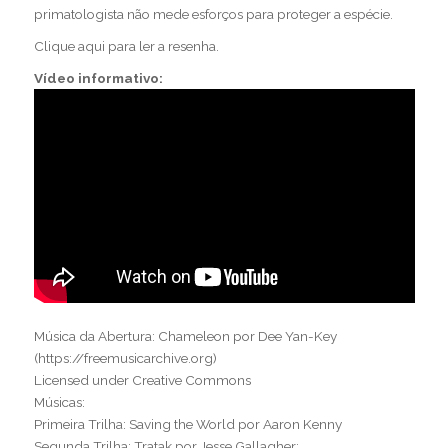
primatologista não mede esforços para proteger a espécie.
Clique aqui
para ler a resenha.
Vídeo informativo:
Música da Abertura: Chameleon por Dee Yan-Key
(https://freemusicarchive.org)
Licensed under Creative Commons
Músicas:
Primeira Trilha: Saving the World por Aaron Kenny
Segunda Trilha: Tratak por Jesse Gallagher;