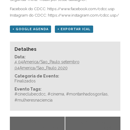
Facebook do CDCC:
https://www.facebook.com/cdcc.usp
Instagram do CDCC:
https://www.instagram.com/cdcc.usp/
+ GOOGLE AGENDA
+ EXPORTAR ICAL
Detalhes
Data:
4 04America/Sao_Paulo setembro
04America/Sao_Paulo 2020
Categoria de Evento:
Finalizados
Evento Tags:
#cineclubecdcc
,
#cinema
,
#montanhadosgorilas
,
#mulheresnaciencia
«
Quem sou Eu?
Maior festival de
Como começo esta
divulgação