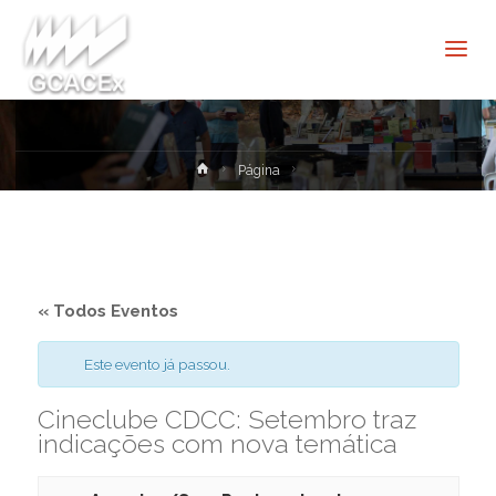
Cultura e
Extensão
USP São
Carlos
Home
Página
« Todos Eventos
Este evento já passou.
Cineclube CDCC: Setembro traz
indicações com nova temática