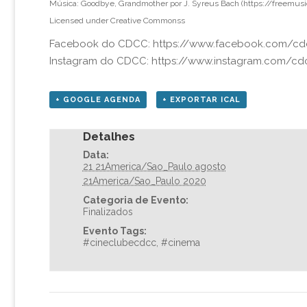
Música: Goodbye, Grandmother por J. Syreus Bach (https://freemusic
Licensed under Creative Commonss
Facebook do CDCC:
https://www.facebook.com/cd
Instagram do CDCC:
https://www.instagram.com/cd
+ GOOGLE AGENDA
+ EXPORTAR ICAL
Detalhes
Data:
21 21America/Sao_Paulo agosto
21America/Sao_Paulo 2020
Categoria de Evento:
Finalizados
Evento Tags:
#cineclubecdcc
,
#cinema