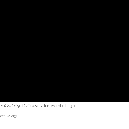
1&v=uGwOY9aDZN0&feature=emb_logo
rchive.org)