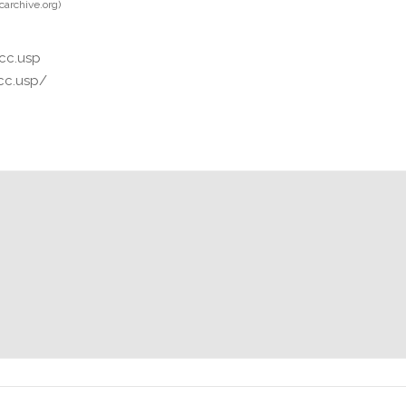
archive.org)
cc.usp
cc.usp/