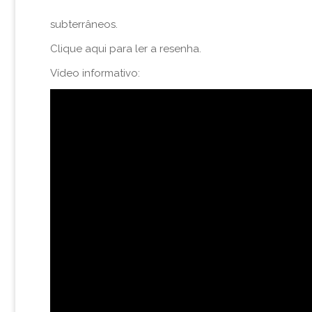
subterrâneos.
Clique aqui para ler a
resenha
.
Vídeo informativo: