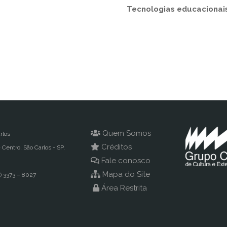
Tecnologias educacionai
Quem Somos
rlos
Créditos
- Centro, São Carlos - SP,
Fale conosco
Mapa do Site
) 3373 – 8027
Área Restrita