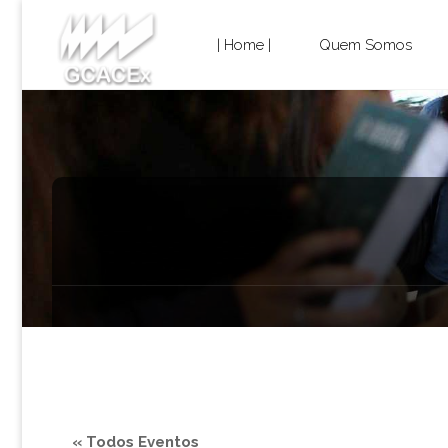
Cultura e
Skip
Extensão
| Home |
Quem Somos
USP São
to
Carlos
content
« Todos Eventos