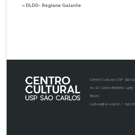
«
DLDD- Regiane Galante
Centro Cultural USP São Ca
Av. Dr. Carlos Botelho, 1465 
Brazil
cultura@sc.usp.br / +55 (16