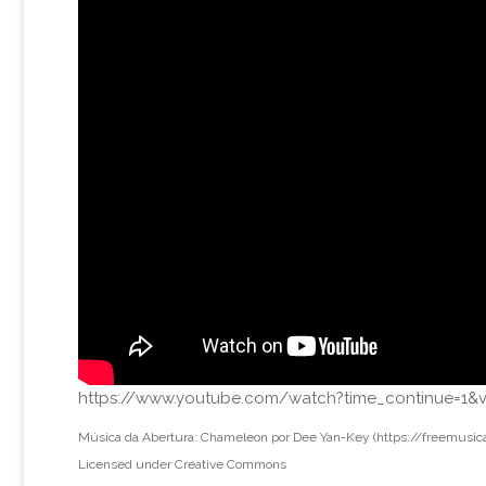
https://www.youtube.com/watch?time_continue=
Música da
Abertura: Chameleon por Dee Yan-Key (https://freemusica
Licensed under Creative Commons