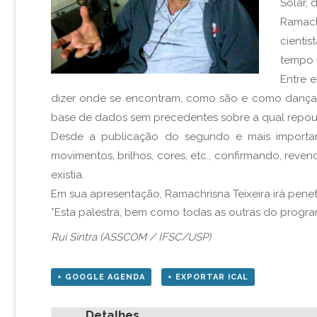
Solar, 
Ramach
cienti
tempo 
Entre e
dizer onde se encontram, como são e como dançam
base de dados sem precedentes sobre a qual repou
Desde a publicação do segundo e mais importan
movimentos, brilhos, cores, etc., confirmando, rev
existia.
Em sua apresentação, Ramachrisna Teixeira irá pene
*Esta palestra, bem como todas as outras do programa
Rui Sintra (ASSCOM / IFSC/USP)
+ GOOGLE AGENDA
+ EXPORTAR ICAL
Detalhes