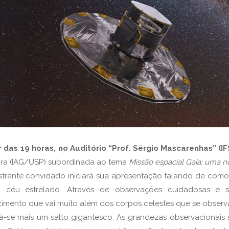
r das 19 horas, no Auditório “Prof. Sérgio Mascarenhas” (I
xeira (IAG/USP) subordinada ao tema
Missão espacial Gaia: uma n
strante convidado iniciará sua apresentação falando de com
céu estrelado. Através de observações cuidadosas e si
imento que vai muito além dos corpos celestes que se observ
dá-se mais um salto gigantesco. As grandezas observacionais