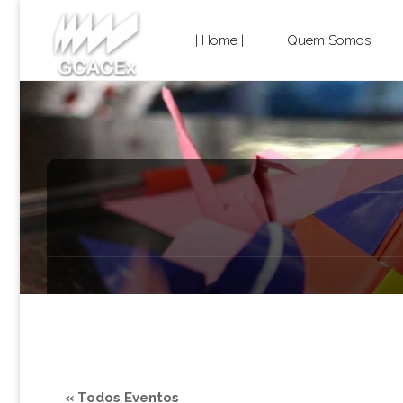
Cultura e
Skip
Extensão
| Home |
Quem Somos
USP São
to
Carlos
content
« Todos Eventos