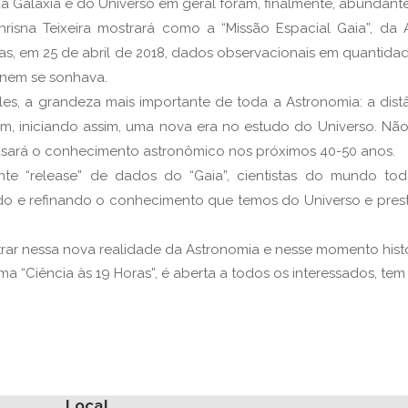
da Galáxia e do Universo em geral foram, finalmente, abundan
risna Teixeira mostrará como a “Missão Espacial Gaia”, da
stas, em 25 de abril de 2018, dados observacionais em quanti
nem se sonhava.
les, a grandeza mais importante de toda a Astronomia: a dist
, iniciando assim, uma nova era no estudo do Universo. Não
sará o conhecimento astronômico nos próximos 40-50 anos.
te “release” de dados do “Gaia”, cientistas do mundo to
endo e refinando o conhecimento que temos do Universo e pre
trar nessa nova realidade da Astronomia e nesse momento hist
 “Ciência às 19 Horas”, é aberta a todos os interessados, tem e
Local