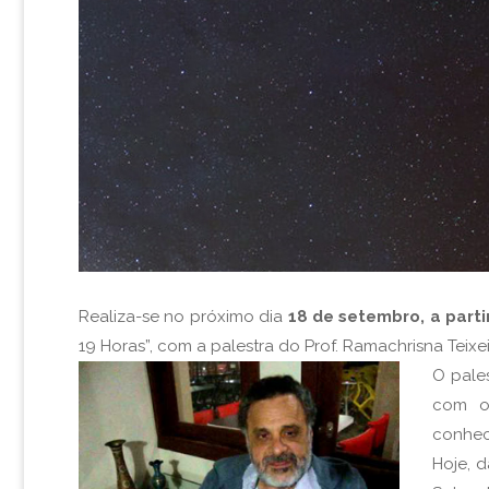
Realiza-se no próximo dia
18 de setembro, a parti
19 Horas”, com a palestra do Prof. Ramachrisna Tei
O pale
com o 
conhec
Hoje, 