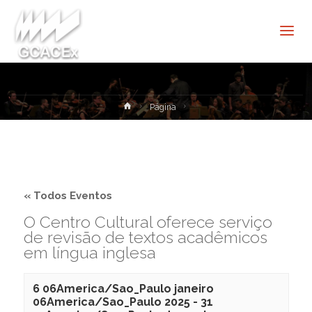
Cultura e
Extensão
USP São
Carlos
Home
Página
« Todos Eventos
O Centro Cultural oferece serviço
de revisão de textos acadêmicos
em língua inglesa
6 06America/Sao_Paulo janeiro
06America/Sao_Paulo 2025
-
31