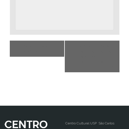
«
Boas Festas!
História, ciência e
Feliz 2025!
arte agitam as
férias nos museus
e parques da USP
»
Centro Cultural USP São Carlos