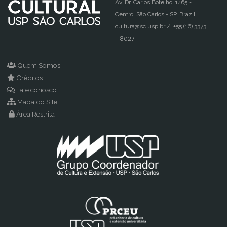
Av. Dr. Carlos Botelho, 1465 -
Centro, São Carlos - SP, Brazil
cultura@sc.usp.br / +55 (16) 3373
– 8027
Quem Somos
Créditos
Fale conosco
Mapa do Site
Área Restrita