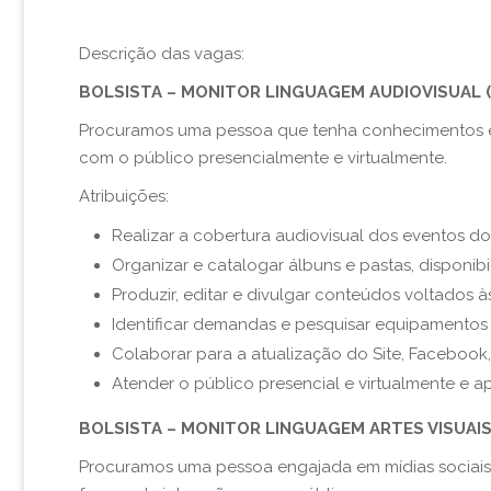
Descrição das vagas:
BOLSISTA – MONITOR LINGUAGEM AUDIOVISUAL (Ci
Procuramos uma pessoa que tenha conhecimentos em
com o público presencialmente e virtualmente.
Atribuições:
Realizar a cobertura audiovisual dos eventos d
Organizar e catalogar álbuns e pasta
s,
disponibi
Produ
zir, editar e divulgar c
onteúdos voltados às 
Identificar demandas e pesquisar equipamentos
Colaborar para a atualização do Site, Facebook,
A
tend
er o
público presencial e virtualmente
e a
BOLSISTA – MONITOR LINGUAGEM ARTES VISUAIS I
Procuramos uma pessoa engajada em mídias sociais, a