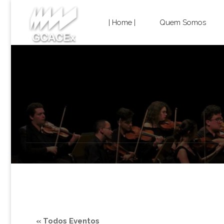
Cultura e
Skip
Extensão
| Home |
Quem Somos
USP São
to
Carlos
content
« Todos Eventos