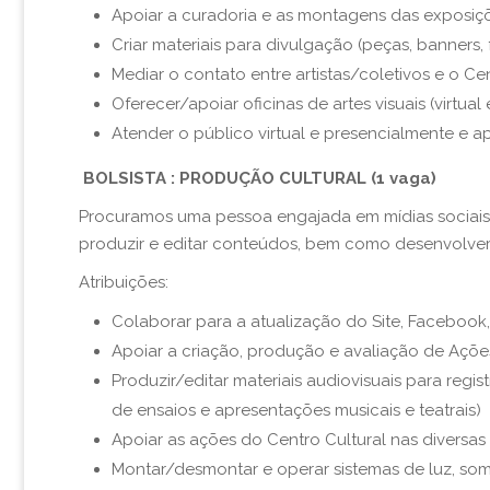
Apoiar a c
uradoria e as montagens das exposi
Cria
r materiais para divulgação (
peças, banners, 
Mediar o contato entre artistas/coletivos e o Cen
Oferecer/apoiar oficinas de artes visuais (virtua
A
tend
er o
público virtual e presencialmente
e ap
BOLSISTA : PRODUÇÃO CULTURAL (1 vaga)
Procuramos uma pessoa engajada em mídias sociais, 
produzir e editar conteúdos, bem como desenvolver 
Atribuições:
Colaborar para a atualização do Site, Facebook,
Apoiar a criação, produção e avaliação de Ações 
Produzir/editar materiais audiovisuais para regist
de ensaios e apresentações musicais e teatrais)
Apoiar as ações do Centro Cultural nas diversa
Monta
r
/desmontar e opera
r s
istemas de luz, so