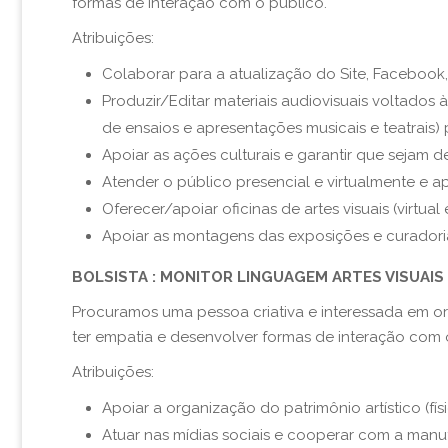
formas de interação com o público.
Atribuições:
Colaborar para a atualização do Site, Facebook,
Produzir/Editar materiais audiovisuais voltados à 
de ensaios e apresentações musicais e teatrais) 
Apoiar as ações culturais e garantir que sejam
A
tend
er o
público presencial e virtualmente
e ap
Oferecer/apoiar oficinas de artes visuais (virtua
Apoiar
as montagens das exposições
e curadoria
B
OLSISTA : MONITOR LINGUAGEM ARTES VISUAIS II
Procuramos uma pessoa criativa e interessada em or
ter empatia e desenvolver formas de interação com 
Atribuições:
Apoiar a organiza
ção do
patrimônio artístico (fís
Atua
r
nas mídias sociais e
cooperar com a manu