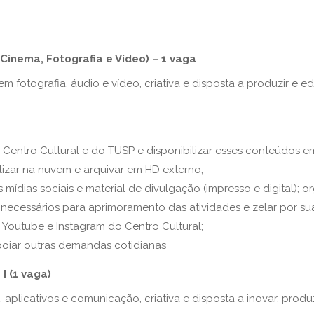
nema, Fotografia e Vídeo) – 1 vaga
 fotografia, áudio e vídeo
,
criativa e disposta a produzir e 
o
C
entro Cultural e do TUSP e disponibilizar esses conteúdos e
lizar na nuvem e arquivar em HD externo;
mídias sociais e material de divulgação (impresso e digital); 
 necessários para aprimora
mento das
atividade
s
e zelar por s
 Youtube e Instagram do Centro Cultural
;
poiar
outras demandas cotidianas
 (1 vaga)
plicativos e comunicação, criativa e disposta a inovar, produ