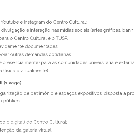
 Youtube e Instagram do Centro Cultural
;
divulgação e interação nas mídias sociais (artes gráficas, banner
para o Centro Cultural e o TUSP.
 devidamente documentadas;
oiar
outras demandas cotidianas
l e presencialmente) para a
s
comunidade
s
universitária e
e
xterna
 (física e virtualmente).
 (1 vaga)
ganização de patrimônio e espaços expositivos, disposta a pro
o público.
ico e digital) do Centro Cultural
;
tenção da
galeria virtual
;