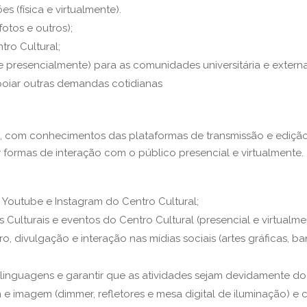
ções
(física e virtualmente).
fotos e outros);
tro Cultural;
l e presencialmente) para a
s
comunidade
s
universitária e
e
xterna
oiar
outras demandas cotidianas
com conhecimentos das plataformas de transmissão e edição d
formas de interação com o público presencial e virtualmente.
 Youtube e Instagram do Centro Cultural
;
Culturais e eventos do Centro Cultural (presencial e virtualme
ro, divulgação e interação nas mídias sociais (artes gráficas, ban
s linguagens e garantir que as atividades sejam devidamente 
m e imagem (dimmer, refletores e mesa digital de iluminação)